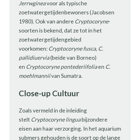
Jerrwginea
voor als typische
zoetwatergetijdenbewoners (Jacobsen
1980). Ook van andere
Cryptocoryne
-
soorten is bekend, dat ze tot in het
zoetwatergetijdengebied
voorkomen:
Cryptocoryne fusca, C.
pallidiuervia
(beide van Borneo)
en
Cryptocoryne pontederiifolia
en
C.
moehlmannii
van Sumatra.
Close-up Cultuur
Zoals vermeld in de inleiding
stelt
Cryptocoryne lingua
bijzondere
eisen aan haar verzorging. In het aquarium
submers gehouden is de soort op de lange