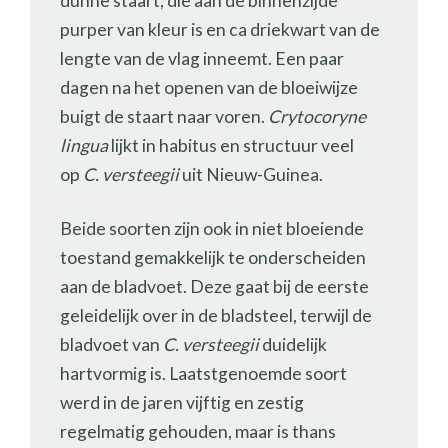
dunne staart, die aan de binnenzijde
purper van kleur is en ca driekwart van de
lengte van de vlag inneemt. Een paar
dagen na het openen van de bloeiwijze
buigt de staart naar voren.
Crytocoryne
lingua
lijkt in habitus en structuur veel
op
C. versteegii
uit Nieuw-Guinea.
Beide soorten zijn ook in niet bloeiende
toestand gemakkelijk te onderscheiden
aan de bladvoet. Deze gaat bij de eerste
geleidelijk over in de bladsteel, terwijl de
bladvoet van
C. versteegii
duidelijk
hartvormig is. Laatstgenoemde soort
werd in de jaren vijftig en zestig
regelmatig gehouden, maar is thans