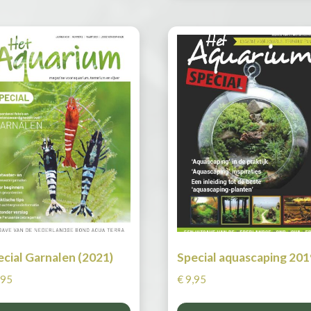
ecial Garnalen (2021)
Special aquascaping 201
,95
€
9,95