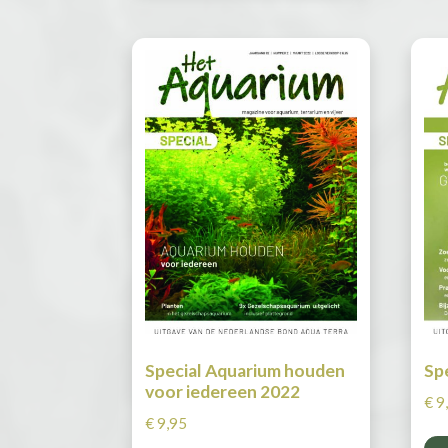
Special Aquarium houden
Sp
voor iedereen 2022
€
9
€
9,95