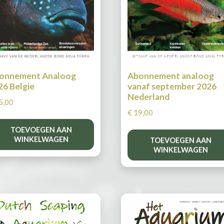
onnement Analoog
Abonnement analoog
26 Belgie
vanaf september 2026
Nederland
5,00
€
19,00
TOEVOEGEN AAN
WINKELWAGEN
TOEVOEGEN AAN
WINKELWAGEN