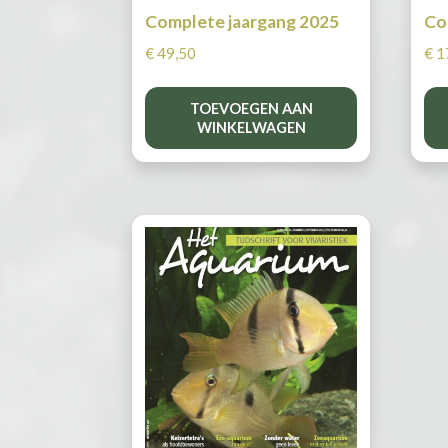
Complete jaargang 2025
Co
€
49,50
€
1
TOEVOEGEN AAN
WINKELWAGEN