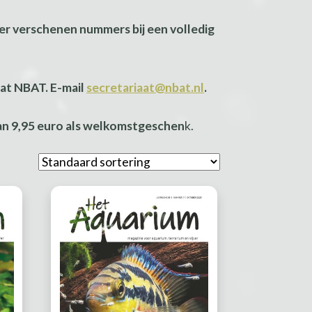
der verschenen nummers bij een volledig
aat NBAT. E-mail
secretariaat@nbat.nl
.
van 9,95 euro als welkomstgeschen
k.