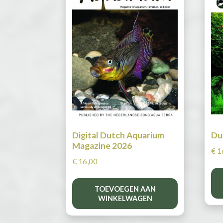
Digital Dutch Aquarium
Du
Magazine 2026
€
1
€
16,00
TOEVOEGEN AAN
WINKELWAGEN