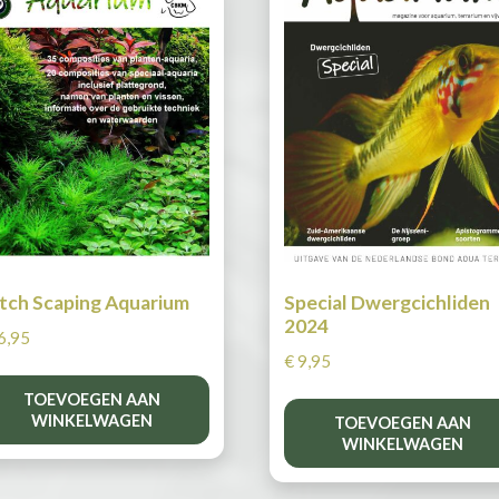
tch Scaping Aquarium
Special Dwergcichliden
2024
6,95
€
9,95
TOEVOEGEN AAN
WINKELWAGEN
TOEVOEGEN AAN
WINKELWAGEN