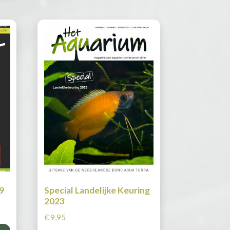
9
Special Landelijke Keuring
2023
€
9,95