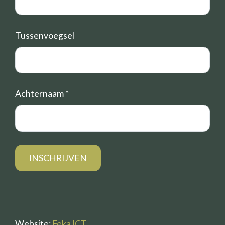
Tussenvoegsel
Achternaam
*
Website:
Feka ICT