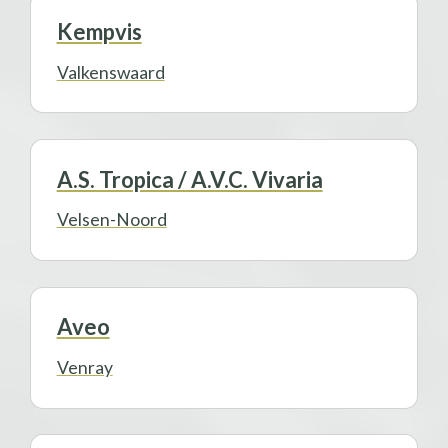
Kempvis
Valkenswaard
A.S. Tropica / A.V.C. Vivaria
Velsen-Noord
Aveo
Venray