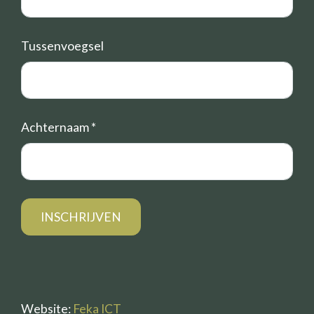
Tussenvoegsel
Achternaam
*
Website:
Feka ICT