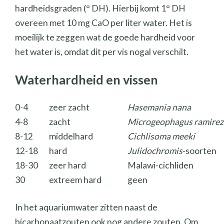
hardheidsgraden (° DH). Hierbij komt 1° DH
overeen met 10 mg CaO per liter water. Het is
moeilijk te zeggen wat de goede hardheid voor
het water is, omdat dit per vis nogal verschilt.
Waterhardheid en vissen
0-4
zeer zacht
Hasemania nana
4-8
zacht
Microgeophagus ramirez
8-12
middelhard
Cichlisoma meeki
12-18
hard
Julidochromis
-soorten
18-30
zeer hard
Malawi-cichliden
30
extreem hard
geen
In het aquariumwater zitten naast de
bicarbonaatzouten ook nog andere zouten. Om