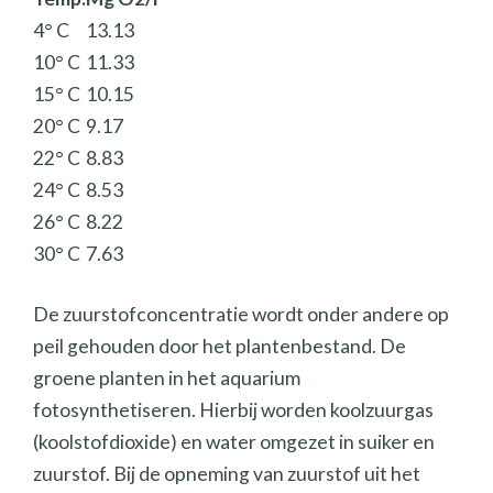
4° C
13.13
10° C
11.33
15° C
10.15
20° C
9.17
22° C
8.83
24° C
8.53
26° C
8.22
30° C
7.63
De zuurstofconcentratie wordt onder andere op
peil gehouden door het plantenbestand. De
groene planten in het aquarium
fotosynthetiseren. Hierbij worden koolzuurgas
(koolstofdioxide) en water omgezet in suiker en
zuurstof. Bij de opneming van zuurstof uit het