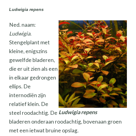
Ludwigia repens
Ned. naam:
Ludwigia
.
Stengelplant met
kleine, enigszins
gewelfde bladeren,
die er uit zien als een
in elkaar gedrongen
ellips. De
internodiën zijn
relatief klein. De
Ludwigia repens
steel roodachtig. De
bladeren onderaan roodachtig, bovenaan groen
met een ietwat bruine opslag.