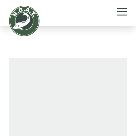
Show “de diamanten van
Suriname”