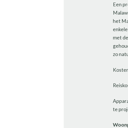
Een pr
Malawi
het Ma
enkele
met de
gehoud
zo nat
Kosten
Reisko
Appara
te pro
Woonp