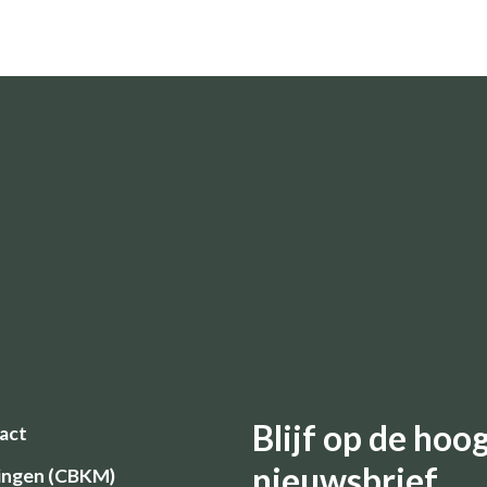
Blijf op de ho
act
nieuwsbrief
ingen (CBKM)