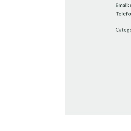
Email:
Telef
Catego