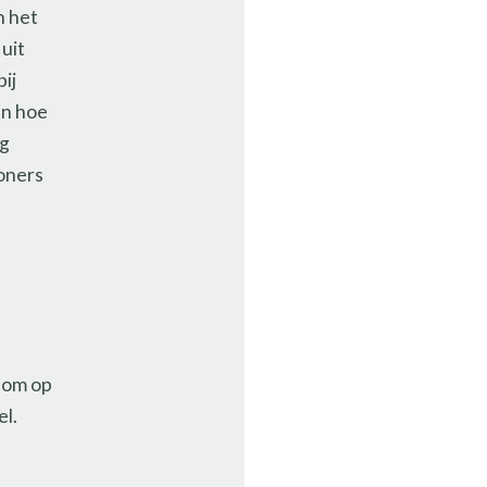
n het
uit
ij
en hoe
ng
oners
 om op
el.