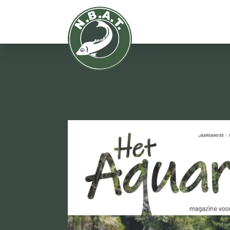
Home
/
Specials
/ Special Discusvissen 2