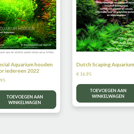
ecial Aquarium houden
Dutch Scaping Aquariu
or iedereen 2022
€
16,95
,95
TOEVOEGEN AAN
WINKELWAGEN
TOEVOEGEN AAN
WINKELWAGEN