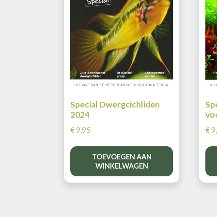
Special Dwergcichliden
Sp
2024
vo
€
9,95
€
9
TOEVOEGEN AAN
WINKELWAGEN