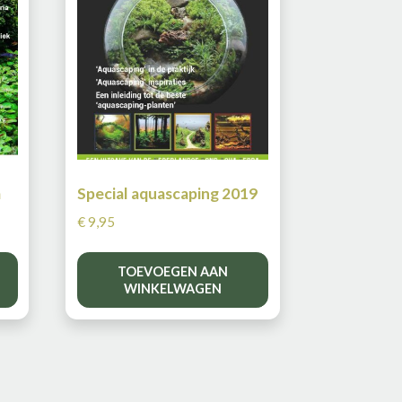
m
Special aquascaping 2019
€
9,95
TOEVOEGEN AAN
WINKELWAGEN