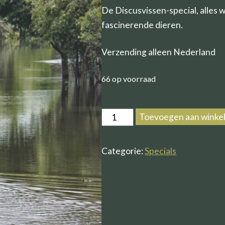
De Discusvissen-special, alles 
fascinerende dieren.
Verzending alleen Nederland
66 op voorraad
Special
Toevoegen aan winke
Discusvissen
2023
Categorie:
Specials
aantal