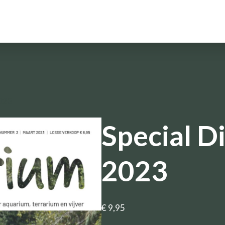
023
Special D
2023
€
9,95