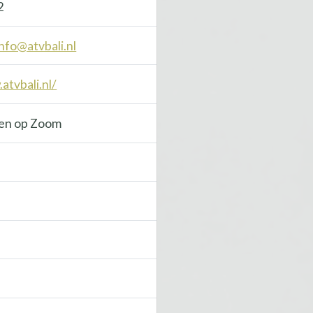
2
info@atvbali.nl
atvbali.nl/
gen op Zoom