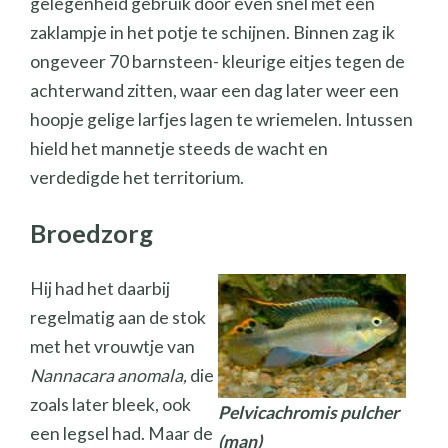
gelegenheid gebruik door even snel met een
zaklampje in het potje te schijnen. Binnen zag ik
ongeveer 70 barnsteen- kleurige eitjes tegen de
achterwand zitten, waar een dag later weer een
hoopje gelige larfjes lagen te wriemelen. Intussen
hield het mannetje steeds de wacht en
verdedigde het territorium.
Broedzorg
Hij had het daarbij
regelmatig aan de stok
met het vrouwtje van
Nannacara anomala,
die
zoals later bleek, ook
Pelvicachromis pulcher
een legsel had. Maar de
(man)