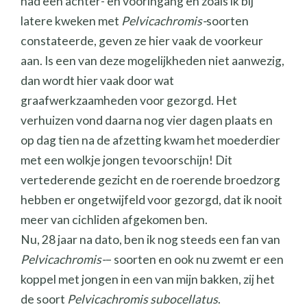
had een achter- en vooringang en zoals ik bij
latere kweken met
Pelvicachromis-
soorten
constateerde, geven ze hier vaak de voorkeur
aan. Is een van deze mogelijkheden niet aanwezig,
dan wordt hier vaak door wat
graafwerkzaamheden voor gezorgd. Het
verhuizen vond daarna nog vier dagen plaats en
op dag tien na de afzetting kwam het moederdier
met een wolkje jongen tevoorschijn! Dit
vertederende gezicht en de roerende broedzorg
hebben er ongetwijfeld voor gezorgd, dat ik nooit
meer van cichliden afgekomen ben.
Nu, 28 jaar na dato, ben ik nog steeds een fan van
Pelvicachromis-
– soorten en ook nu zwemt er een
koppel met jongen in een van mijn bakken, zij het
de soort
Pelvicachromis subocellatus
.