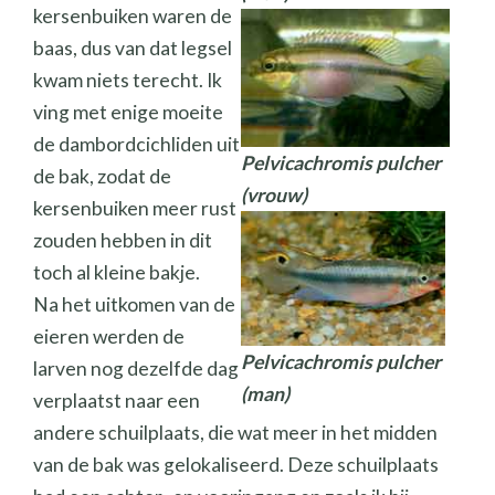
kersenbuiken waren de
baas, dus van dat legsel
kwam niets terecht. Ik
ving met enige moeite
de dambordcichliden uit
Pelvicachromis pulcher
de bak, zodat de
(vrouw)
kersenbuiken meer rust
zouden hebben in dit
toch al kleine bakje.
Na het uitkomen van de
eieren werden de
Pelvicachromis pulcher
larven nog dezelfde dag
(man)
verplaatst naar een
andere schuilplaats, die wat meer in het midden
van de bak was gelokaliseerd. Deze schuilplaats