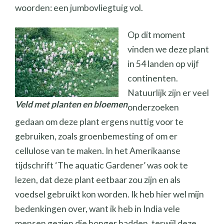
woorden: een jumbovliegtuig vol.
Op dit moment
vinden we deze plant
in 54 landen op vijf
continenten.
Natuurlijk zijn er veel
Veld met planten en bloemen
onderzoeken
gedaan om deze plant ergens nuttig voor te
gebruiken, zoals groenbemesting of om er
cellulose van te maken. In het Amerikaanse
tijdschrift ‘The aquatic Gardener’ was ook te
lezen, dat deze plant eetbaar zou zijn en als
voedsel gebruikt kon worden. Ik heb hier wel mijn
bedenkingen over, want ik heb in India vele
mensen gezien die honger hadden, terwijl deze