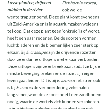
Losse planten, drijvend
Eichhornia azurea,
midden in de rivier
ook wel de
wenteltrap genoemd. Deze plant komt eveneens
uit Zuid-Amerika en is in aquariumzaken weleens
te koop. Dat deze plant geen ‘onkruid’ is of wordt,
heeft een paar redenen. Beide soorten vormen
luchtbladeren en de bloemen lijken zeer sterk op
elkaar. Bij
E. crassipes
zijn de drijvende rozetten
door zeer dunne uitlopers met elkaar verbonden.
Deze uitlopers zijn zeer breekbaar, zodat ze bij de
minste beweging breken en de rozet zijn eigen
leven gaat leiden. Dit is bij
E. azurea
niet zo en ook
is bij
E. azurea
de vermeerdering vele malen
langzamer, want deze soort heeft een zandbodem
nodig, waarin de wortels zich kunnen verankeren.
In hun biotopen vinden we deze plant dan ook