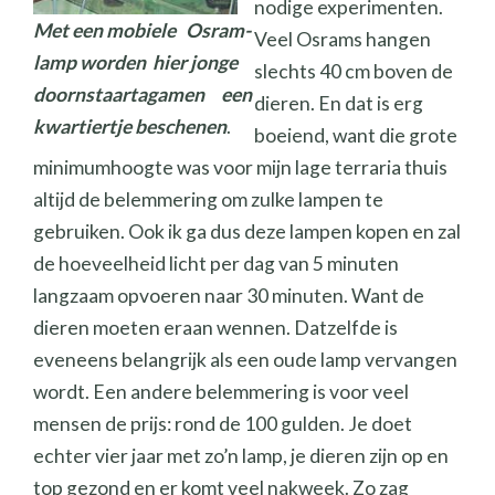
nodige experimenten.
Met een mobiele Osram-
Veel Osrams hangen
lamp worden hier jonge
slechts 40 cm boven de
doornstaartagamen een
dieren. En dat is erg
kwartiertje beschenen
.
boeiend, want die grote
minimumhoogte was voor mijn lage terraria thuis
altijd de belemmering om zulke lampen te
gebruiken. Ook ik ga dus deze lampen kopen en zal
de hoeveelheid licht per dag van 5 minuten
langzaam opvoeren naar 30 minuten. Want de
dieren moeten eraan wennen. Datzelfde is
eveneens belangrijk als een oude lamp vervangen
wordt. Een andere belemmering is voor veel
mensen de prijs: rond de 100 gulden. Je doet
echter vier jaar met zo’n lamp, je dieren zijn op en
top gezond en er komt veel nakweek. Zo zag