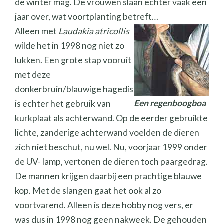
de winter mag. De vrouwen slaan echter vaak een
jaar over, wat voortplanting betreft…
Alleen met
Laudakia atricollis
wilde het in 1998 nog niet zo
lukken. Een grote stap vooruit
met deze
donkerbruin/blauwige hagedis
Een regenboogboa
is echter het gebruik van
kurkplaat als achterwand. Op de eerder gebruikte
lichte, zanderige achterwand voelden de dieren
zich niet beschut, nu wel. Nu, voorjaar 1999 onder
de UV- lamp, vertonen de dieren toch paargedrag.
De mannen krijgen daarbij een prachtige blauwe
kop. Met de slangen gaat het ook al zo
voortvarend. Alleen is deze hobby nog vers, er
was dus in 1998 nog geen nakweek. De gehouden