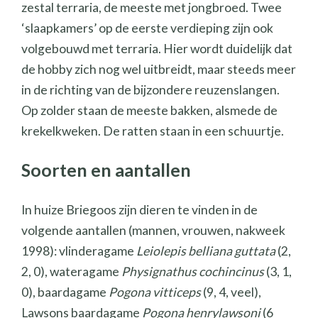
zestal terraria, de meeste met jongbroed. Twee
‘slaapkamers’ op de eerste verdieping zijn ook
volgebouwd met terraria. Hier wordt duidelijk dat
de hobby zich nog wel uitbreidt, maar steeds meer
in de richting van de bijzondere reuzenslangen.
Op zolder staan de meeste bakken, alsmede de
krekelkweken. De ratten staan in een schuurtje.
Soorten en aantallen
In huize Briegoos zijn dieren te vinden in de
volgende aantallen (mannen, vrouwen, nakweek
1998): vlinderagame
Leiolepis belliana guttata
(2,
2, 0), wateragame
Physignathus cochincinus
(3, 1,
0), baardagame
Pogona vitticeps
(9, 4, veel),
Lawsons baardagame
Pogona henrylawsoni
(6