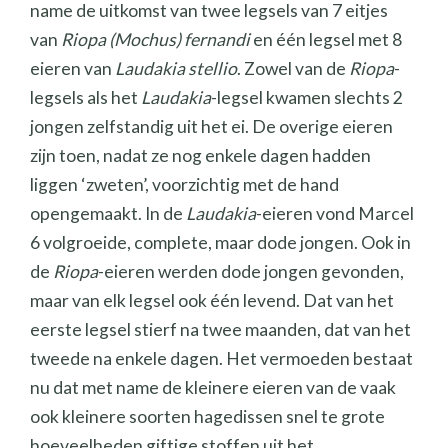
name de uitkomst van twee legsels van 7 eitjes
van
Riopa (Mochus) fernandi
en één legsel met 8
eieren van
Laudakia stellio
. Zowel van de
Riopa
-
legsels als het
Laudakia
-legsel kwamen slechts 2
jongen zelfstandig uit het ei. De overige eieren
zijn toen, nadat ze nog enkele dagen hadden
liggen ‘zweten’, voorzichtig met de hand
opengemaakt. In de
Laudakia
-eieren vond Marcel
6 volgroeide, complete, maar dode jongen. Ook in
de
Riopa
-eieren werden dode jongen gevonden,
maar van elk legsel ook één levend. Dat van het
eerste legsel stierf na twee maanden, dat van het
tweede na enkele dagen. Het vermoeden bestaat
nu dat met name de kleinere eieren van de vaak
ook kleinere soorten hagedissen snel te grote
hoeveelheden giftige stoffen uit het