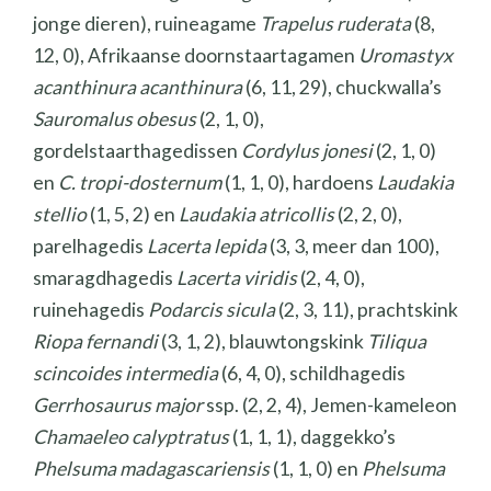
jonge dieren), ruineagame
Trapelus ruderata
(8,
12, 0), Afrikaanse doornstaartagamen
Uromastyx
acanthinura acanthinura
(6, 11, 29), chuckwalla’s
Sauromalus obesus
(2, 1, 0),
gordelstaarthagedissen
Cordylus jonesi
(2, 1, 0)
en
C. tropi-dosternum
(1, 1, 0), hardoens
Laudakia
stellio
(1, 5, 2) en
Laudakia atricollis
(2, 2, 0),
parelhagedis
Lacerta lepida
(3, 3, meer dan 100),
smaragdhagedis
Lacerta viridis
(2, 4, 0),
ruinehagedis
Podarcis sicula
(2, 3, 11), prachtskink
Riopa fernandi
(3, 1, 2), blauwtongskink
Tiliqua
scincoides intermedia
(6, 4, 0), schildhagedis
Gerrhosaurus major
ssp. (2, 2, 4), Jemen-kameleon
Chamaeleo calyptratus
(1, 1, 1), daggekko’s
Phelsuma madagascariensis
(1, 1, 0) en
Phelsuma