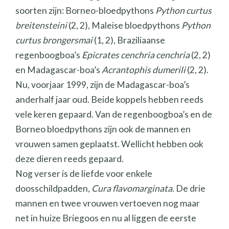
soorten zijn: Borneo-bloedpythons
Python curtus
breitensteini
(2, 2), Maleise bloedpythons
Python
curtus brongersmai
(1, 2), Braziliaanse
regenboogboa’s
Epicrates cenchria cenchria
(2, 2)
en Madagascar-boa’s
Acrantophis dumerili
(2, 2).
Nu, voorjaar 1999, zijn de Madagascar-boa’s
anderhalf jaar oud. Beide koppels hebben reeds
vele keren gepaard. Van de regenboogboa’s en de
Borneo bloedpythons zijn ook de mannen en
vrouwen samen geplaatst. Wellicht hebben ook
deze dieren reeds gepaard.
Nog verser is de liefde voor enkele
doosschildpadden,
Cura flavomarginata
. De drie
mannen en twee vrouwen vertoeven nog maar
net in huize Briegoos en nu al liggen de eerste