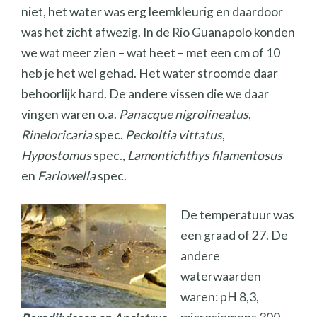
niet, het water was erg leemkleurig en daardoor
was het zicht afwezig. In de Rio Guanapolo konden
we wat meer zien – wat heet – met een cm of 10
heb je het wel gehad. Het water stroomde daar
behoorlijk hard. De andere vissen die we daar
vingen waren o.a.
Panacque nigrolineatus
,
Rineloricaria
spec.
Peckoltia vittatus
,
Hypostomus
spec.,
Lamontichthys filamentosus
en
Farlowella
spec.
De temperatuur was
een graad of 27. De
andere
waterwaarden
waren: pH 8,3,