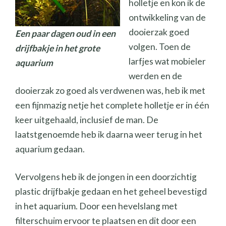
holletje en kon ik de
ontwikkeling van de
dooierzak goed
Een paar dagen oud in een
volgen. Toen de
drijfbakje in het grote
larfjes wat mobieler
aquarium
werden en de
dooierzak zo goed als verdwenen was, heb ik met
een fijnmazig netje het complete holletje er in één
keer uitgehaald, inclusief de man. De
laatstgenoemde heb ik daarna weer terug in het
aquarium gedaan.
Vervolgens heb ik de jongen in een doorzichtig
plastic drijfbakje gedaan en het geheel bevestigd
in het aquarium. Door een hevelslang met
filterschuim ervoor te plaatsen en dit door een