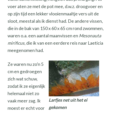
voer aten ze met de pot mee, d.w.z. droogvoer en
op zijn tijd een lekker vlooienmaaltje vers uit de
sloot, meestal als ik dienst had. De andere vissen,
die in de bak van 150 x 60 x 65 cm rond zwommen,
waren o.a. een aantal maanvissen en
Mesonauta
mirificus
, die ik van een eerdere reis naar Laeticia
meegenomen had.
Ze waren nu zo’n 5
cm en gedroegen
zich wat schuw,
zodat ik ze eigenlijk
helemaal niet zo
Larfjes net uit het ei
vaak meer zag. Ik
gekomen
moest er echt voor