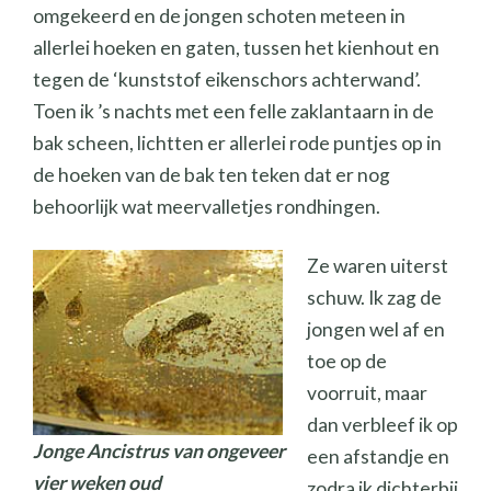
omgekeerd en de jongen schoten meteen in
allerlei hoeken en gaten, tussen het kienhout en
tegen de ‘kunststof eikenschors achterwand’.
Toen ik ’s nachts met een felle zaklantaarn in de
bak scheen, lichtten er allerlei rode puntjes op in
de hoeken van de bak ten teken dat er nog
behoorlijk wat meervalletjes rondhingen.
Ze waren uiterst
schuw. Ik zag de
jongen wel af en
toe op de
voorruit, maar
dan verbleef ik op
Jonge Ancistrus van ongeveer
een afstandje en
vier weken oud
zodra ik dichterbij