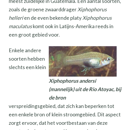
meest zuidelijke in Guatemala. Een aantal soorten,
zoals de groene zwaarddrager
Xiphophorus
helleri
en de even bekende platy
Xiphophorus
maculatus
komt ook in Latijns-Amerika reeds in
een groot gebied voor.
Enkele andere
soorten hebben
slechts een klein
Xiphophorus andersi
(mannelijk) uit de Rio Atoyac, bij
de bron
verspreidingsgebied, dat zich kan beperken tot
een enkele bron of klein stroomgebied. Dit aspect
zorgt ervoor, dat het voortbestaan van deze