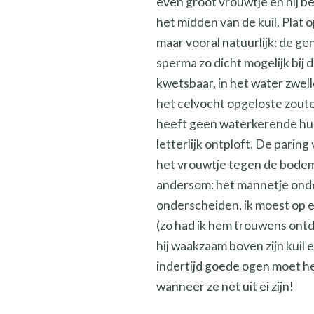
even groot vrouwtje en hij 
het midden van de kuil. Plat 
maar vooral natuurlijk: de gen
sperma zo dicht mogelijk bij 
kwetsbaar, in het water zwel
het celvocht opgeloste zoute
heeft geen waterkerende huid
letterlijk ontploft. De pari
het vrouwtje tegen de bodem 
andersom: het mannetje onder
onderscheiden, ik moest op ee
(zo had ik hem trouwens ontd
hij waakzaam boven zijn kuil 
indertijd goede ogen moet heb
wanneer ze net uit ei zijn!