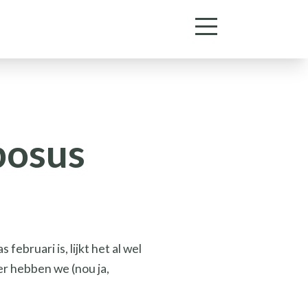
bosus
ebruari is, lijkt het al wel
ter hebben we (nou ja,