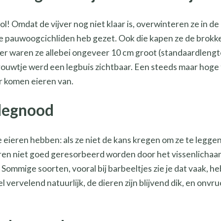
ol! Omdat de vijver nog niet klaar is, overwinteren ze in de
 de pauwoogcichliden heb gezet. Ook die kapen ze de brok
r waren ze allebei ongeveer 10 cm groot (standaardlengte,
vrouwtje werd een legbuis zichtbaar. Een steeds maar hoge 
ar komen eieren van.
 legnood
e eieren hebben: als ze niet de kans kregen om ze te leggen
eren niet goed geresorbeerd worden door het vissenlichaam
t. Sommige soorten, vooral bij barbeeltjes zie je dat vaak,
 vervelend natuurlijk, de dieren zijn blijvend dik, en onvr