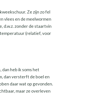
 kweekschuur. Ze zijn zo fel
ken vlees en de meelwormen
 d.w.z. zonder de staartvin
temperatuur (relatief, voor
, dan heb ik soms het
, dan versterft de boel en
 hebben daar wat op gevonden.
uchtbaar, maar ze overleven