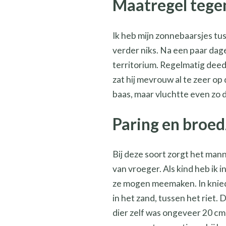
Maatregel tege
Ik heb mijn zonnebaarsjes tus
verder niks. Na een paar dag
territorium. Regelmatig deed
zat hij mevrouw al te zeer op 
baas, maar vluchtte even zo d
Paring en broe
Bij deze soort zorgt het mann
van vroeger. Als kind heb ik 
ze mogen meemaken. In kniedi
in het zand, tussen het riet.
dier zelf was ongeveer 20 cm