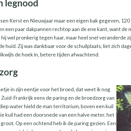
n legnood
sen Kerst en Nieuwjaar maar een eigen bak gegeven, 120 x 5
en een paar dakpannen rechtop aan de ene kant, want de m
 hij wel pronkerig tegen haar, maar heel snel veranderde z
de huid. Zij was dankbaar voor de schuilplaats, liet zich da
ikwijls de hoek in, betere tijden afwachtend.
dzorg
etje in zijn eentje voor het broed, dat weet ik nog
in Zuid-Frankrijk eens de paring en de broedzorg van
ep water hield de man territorium, boven een kuil
 Die kuil had een doorsnede van een halve meter, het
 groot. Op een ochtend heb ik de paring gezien. Een