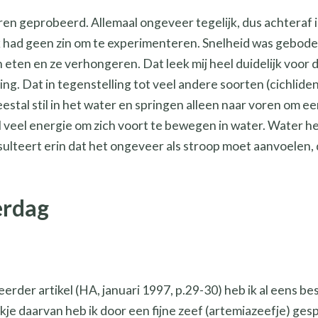
en geprobeerd. Allemaal ongeveer tegelijk, dus achteraf i
 Ik had geen zin om te experimenteren. Snelheid was gebode
n eten en ze verhongeren. Dat leek mij heel duidelijk voor 
ing. Dat in tegenstelling tot veel andere soorten (cichliden
estal stil in het water en springen alleen naar voren om ee
el veel energie om zich voort te bewegen in water. Water h
esulteert erin dat het ongeveer als stroop moet aanvoelen
erdag
eerder artikel (HA, januari 1997, p.29-30) heb ik al eens b
kje daarvan heb ik door een fijne zeef (artemiazeefje) ges