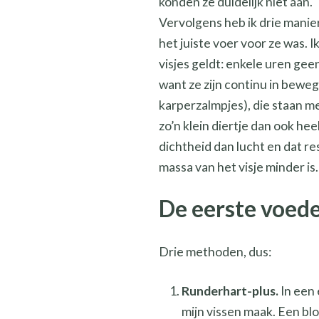
konden ze duidelijk niet aan.
Vervolgens heb ik drie manier
het juiste voer voor ze was.
visjes geldt: enkele uren gee
want ze zijn continu in beweg
karperzalmpjes), die staan me
zo’n klein diertje dan ook he
dichtheid dan lucht en dat r
massa van het visje minder is.
De eerste voed
Drie methoden, dus:
Runderhart-plus.
In een 
mijn vissen maak. Een blo