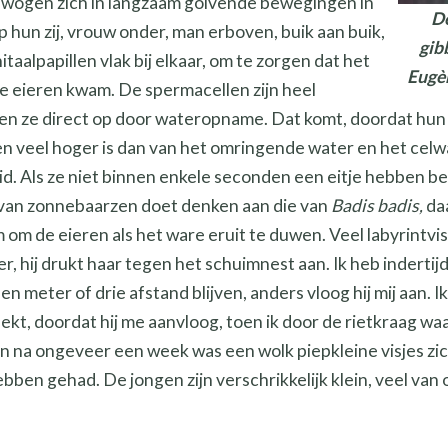
bewogen zich in langzaam golvende bewegingen in
De z
op hun zij, vrouw onder, man erboven, buik aan buik,
gibb
itaalpapillen vlak bij elkaar, om te zorgen dat het
Eugèn
de eieren kwam. De spermacellen zijn heel
len ze direct op door wateropname. Dat komt, doordat hun
n veel hoger is dan van het omringende water en het celwan
. Als ze niet binnen enkele seconden een eitje hebben bev
ng van zonnebaarzen doet denken aan die van
Badis badis,
da
om de eieren als het ware eruit te duwen. Veel labyrintvi
, hij drukt haar tegen het schuimnest aan. Ik heb indertij
n meter of drie afstand blijven, anders vloog hij mij aan. I
ekt, doordat hij me aanvloog, toen ik door de rietkraag w
en na ongeveer een week was een wolk piepkleine visjes zich
ben gehad. De jongen zijn verschrikkelijk klein, veel van 