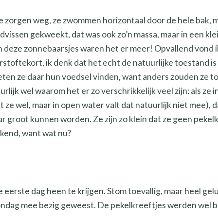
e zorgen weg, ze zwommen horizontaal door de hele bak, m
vissen gekweekt, dat was ook zo’n massa, maar in een klein
an deze zonnebaarsjes waren het er meer! Opvallend vond i
toftekort, ik denk dat het echt de natuurlijke toestand i
eten ze daar hun voedsel vinden, want anders zouden ze t
rlijk wel waarom het er zo verschrikkelijk veel zijn: als ze
ze wel, maar in open water valt dat natuurlijk niet mee), 
aar groot kunnen worden. Ze zijn zo klein dat ze geen pekel
kkend, want wat nu?
e eerste dag heen te krijgen. Stom toevallig, maar heel gelu
zondag mee bezig geweest. De pekelkreeftjes werden wel b