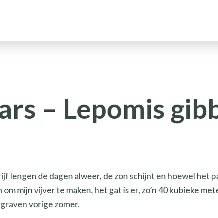
rs – Lepomis gib
jf lengen de dagen alweer, de zon schijnt en hoewel het pas f
n om mijn vijver te maken, het gat is er, zo’n 40 kubieke me
egraven vorige zomer.