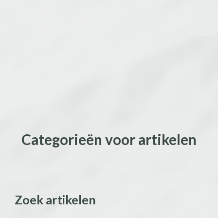
Sorry, no results were found.
Search for:
Search
Categorieën voor artikelen
Zoek artikelen