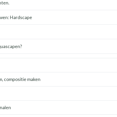
hten.
wen: Hardscape
aquascapen?
um, compositie maken
rnalen