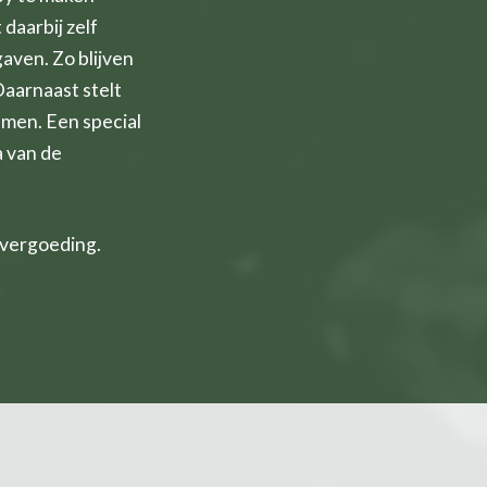
daarbij zelf
gaven. Zo blijven
aarnaast stelt
amen. Een special
a van de
 vergoeding.